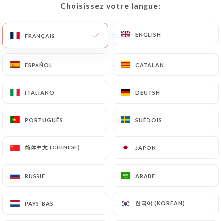
Choisissez votre langue:
Choisissez votre langue:
ENGLISH
ENGLISH
FRANÇAIS
FRANÇAIS
12 AVIS
RESTAURANT ITALIEN
ESPAÑOL
ESPAÑOL
CATALAN
CATALAN
88 Rue Mercière
69002 Lyon France
ITALIANO
ITALIANO
DEUTSH
DEUTSH
PORTUGUÊS
PORTUGUÊS
SUÉDOIS
SUÉDOIS
简体中文 (CHINESE)
简体中文 (CHINESE)
JAPON
JAPON
RUSSIE
RUSSIE
ARABE
ARABE
한국어 (KOREAN)
한국어 (KOREAN)
PAYS-BAS
PAYS-BAS