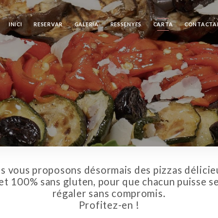
INICI
RESERVAR
GALERIA
RESSENYES
CARTA
CONTACTA
s vous proposons désormais des pizzas délicie
et 100% sans gluten, pour que chacun puisse s
régaler sans compromis.
Profitez-en !