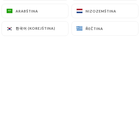
ARABŠTINA
ARABŠTINA
NIZOZEMŠTINA
NIZOZEMŠTINA
Hodnotil uživatel Dominique S.
D
한국어 (KOREJŠTINA)
한국어 (KOREJŠTINA)
ŘEČTINA
ŘEČTINA
5/5
Très bonnes pizzas, service sérieux et
efficace. Bravo. Nous reviendrons goûter
d’autres pizzas.
02/02/2025
•
09:47
Hodnotil uživatel Thomas F.
4/5
31/01/2025
•
12:31
Hodnotil uživatel Audrey M.
5/5
Le personnel au top, les pizzas délicieuses