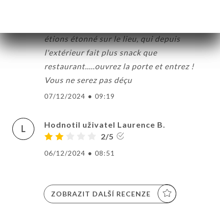
Excellent repas et accueil chaleureux, un
vrai moment de plaisir. Au début, nous
étions étonné sur le lieu, qui depuis
l'extérieur fait plus snack que
restaurant.....ouvrez la porte et entrez !
Vous ne serez pas déçu
07/12/2024
•
09:19
Hodnotil uživatel Laurence B.
L
2/5
06/12/2024
•
08:51
ZOBRAZIT DALŠÍ RECENZE