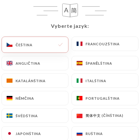
CS
NABÍDKA
Vyberte jazyk:
Vyberte jazyk:
FRANCOUZŠTINA
FRANCOUZŠTINA
ČEŠTINA
ČEŠTINA
/
DOMŮ
RECENZE
ANGLIČTINA
ANGLIČTINA
ŠPANĚLŠTINA
ŠPANĚLŠTINA
Recenze
KATALÁNŠTINA
KATALÁNŠTINA
ITALŠTINA
ITALŠTINA
NĚMČINA
NĚMČINA
PORTUGALŠTINA
PORTUGALŠTINA
12 recenze společnosti Uniiti
简体中文 (ČÍNŠTINA)
简体中文 (ČÍNŠTINA)
ŠVÉDŠTINA
ŠVÉDŠTINA
4.4 / 5
JAPONŠTINA
JAPONŠTINA
RUŠTINA
RUŠTINA
100% skutečné, ověřené recenze.