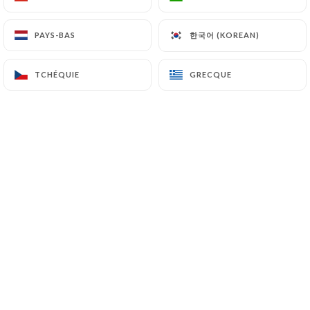
한국어 (KOREAN)
한국어 (KOREAN)
PAYS-BAS
PAYS-BAS
Dominique S. a noté
D
5/5
TCHÉQUIE
TCHÉQUIE
GRECQUE
GRECQUE
Très bonnes pizzas, service sérieux et
efficace. Bravo. Nous reviendrons goûter
d’autres pizzas.
02/02/2025
•
09:47
Thomas F. a noté
4/5
31/01/2025
•
12:31
Audrey M. a noté
5/5
Le personnel au top, les pizzas délicieuses