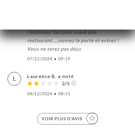
Excellent repas et accueil chaleureux, un
vrai moment de plaisir. Au début, nous
étions étonné sur le lieu, qui depuis
l'extérieur fait plus snack que
restaurant.....ouvrez la porte et entrez !
Vous ne serez pas déçu
07/12/2024
•
09:19
Laurence B. a noté
L
2/5
06/12/2024
•
08:51
VOIR PLUS D’AVIS