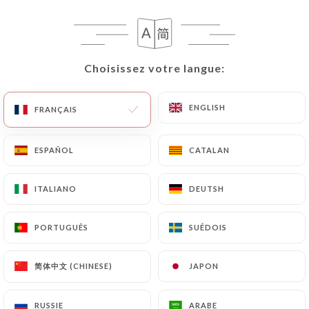
FR
MENU
Choisissez votre langue:
Choisissez votre langue:
ENGLISH
ENGLISH
FRANÇAIS
FRANÇAIS
/
ACCUEIL
LES AVIS
Les Avis
ESPAÑOL
ESPAÑOL
CATALAN
CATALAN
ITALIANO
ITALIANO
DEUTSH
DEUTSH
PORTUGUÊS
PORTUGUÊS
SUÉDOIS
SUÉDOIS
12 avis sur Uniiti
4.4 / 5
简体中文 (CHINESE)
简体中文 (CHINESE)
JAPON
JAPON
100% vrais avis, vérifiés.
RUSSIE
RUSSIE
ARABE
ARABE