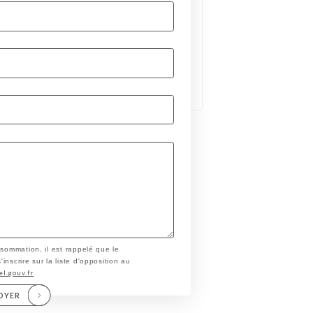
nsommation, il est rappelé que le
nscrire sur la liste d'opposition au
el.gouv.fr
OYER