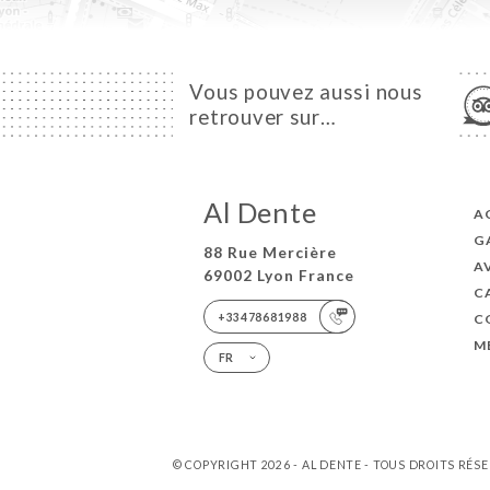
Vous pouvez aussi nous
retrouver sur…
Al Dente
A
G
88 Rue Mercière
A
69002 Lyon France
C
+33478681988
C
M
FR
© COPYRIGHT 2026 - AL DENTE - TOUS DROITS RÉS