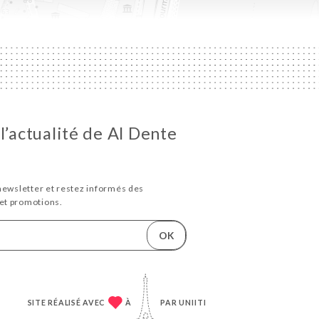
l’actualité de Al Dente
newsletter et restez informés des
et promotions.
OK
SITE RÉALISÉ AVEC
À
PAR
UNIITI