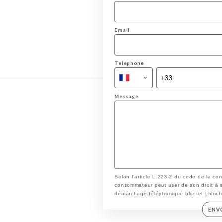
Email
Telephone
Message
Selon l'article L.223-2 du code de la co
consommateur peut user de son droit à s'i
bloct
démarchage téléphonique bloctel :
ENV