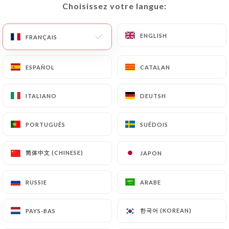
Choisissez votre langue:
Choisissez votre langue:
ENGLISH
ENGLISH
FRANÇAIS
FRANÇAIS
12 AVIS
RESTAURANT ITALIEN
ESPAÑOL
ESPAÑOL
CATALAN
CATALAN
88 Rue Mercière
69002 Lyon France
ITALIANO
ITALIANO
DEUTSH
DEUTSH
PORTUGUÊS
PORTUGUÊS
SUÉDOIS
SUÉDOIS
简体中文 (CHINESE)
简体中文 (CHINESE)
JAPON
JAPON
RUSSIE
RUSSIE
ARABE
ARABE
한국어 (KOREAN)
한국어 (KOREAN)
PAYS-BAS
PAYS-BAS