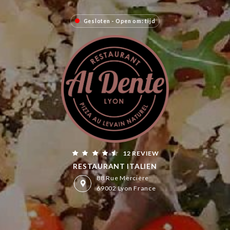
Gesloten - Open om: tijd
12 REVIEW
RESTAURANT ITALIEN
88 Rue Mercière
69002 Lyon France