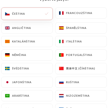
FRANCOUZŠTINA
FRANCOUZŠTINA
ČEŠTINA
ČEŠTINA
12 RECENZE
RESTAURANT ITALIEN
ANGLIČTINA
ANGLIČTINA
ŠPANĚLŠTINA
ŠPANĚLŠTINA
88 Rue Mercière
69002 Lyon France
KATALÁNŠTINA
KATALÁNŠTINA
ITALŠTINA
ITALŠTINA
NĚMČINA
NĚMČINA
PORTUGALŠTINA
PORTUGALŠTINA
简体中文 (ČÍNŠTINA)
简体中文 (ČÍNŠTINA)
ŠVÉDŠTINA
ŠVÉDŠTINA
JAPONŠTINA
JAPONŠTINA
RUŠTINA
RUŠTINA
ARABŠTINA
ARABŠTINA
NIZOZEMŠTINA
NIZOZEMŠTINA